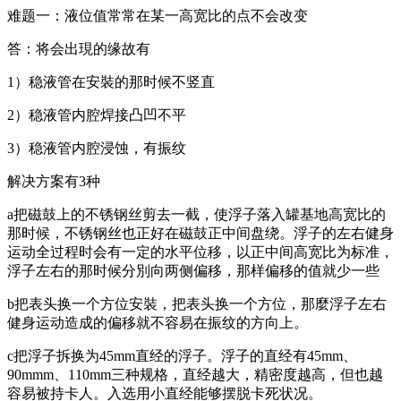
难题一：液位值常常在某一高宽比的点不会改变
答：将会出現的缘故有
1）稳液管在安裝的那时候不竖直
2）稳液管内腔焊接凸凹不平
3）稳液管内腔浸蚀，有振纹
解决方案有3种
a把磁鼓上的不锈钢丝剪去一截，使浮子落入罐基地高宽比的
那时候，不锈钢丝也正好在磁鼓正中间盘绕。浮子的左右健身
运动全过程时会有一定的水平位移，以正中间高宽比为标准，
浮子左右的那时候分別向两侧偏移，那样偏移的值就少一些
b把表头换一个方位安裝，把表头换一个方位，那麼浮子左右
健身运动造成的偏移就不容易在振纹的方向上。
c把浮子拆换为45mm直经的浮子。浮子的直经有45mm、
90mmm、110mm三种规格，直经越大，精密度越高，但也越
容易被持卡人。入选用小直经能够摆脱卡死状况。