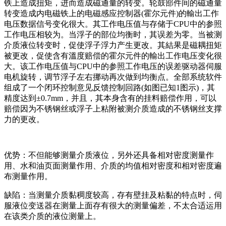
铁上造成扭矩，进而造成磁通量的转变。轮鼓部件间的磁通量
转变造成内电磁铁上的电磁感应控制器(霍尔元件)的輸出工作
电压数据信号变化很大。其工作电压值与存储于CPU中的参照
工作电压相较为。当浮子的部位均衡时，其误差为零。当被测
介质液位转变时，促使浮子浮力产生更改。其結果是磁耦扭矩
被更改，促使含有溫度赔偿的霍尔元件的輸出工作电压变化很
大。该工作电压值与CPU中的参照工作电压的误差驱动器伺服
电机旋转，调节浮子左右挪动再次做到均衡点。全部系统软件
组成了一个闭环控制意见反馈控制回路(如图已知1图示)，其
精度达到±0.7mm，并且，其本身含有的挂料赔偿作用，可以
赔偿因为不锈钢丝或浮子上粘附被测介质造成的不锈钢丝支撑
力的更改。
优势：不但能够测量介质液位，另外还具备相对密度测量作
用、水和油页面测量作用、介质的均值相对密度和相对密度遍
布测量作用。
缺陷：当测量介质黏稠度较高，存有壁挂及粘黏的特点时，伺
服液位变送器在测量上面存有很大的测量偏差，不太合适运用
在该类介质的液位测量上。