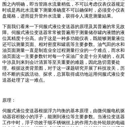
围之内明确，即当管路水流量稍低，不可以考虑仪表仪器规定
时或是再此水流量下测量准确度不可以确保时，必须变小仪表
盘规格，进而提升管外水流量，获得令人满意测量結果。
下面我们看来一下伺服式液位变送器的原理及其普遍的常见故
障。伺服式液位变送器常常被普遍用于测量储存罐内液體的液
位其精度十分高。由于这是一种多功能仪表，既能够测量液位
还可以测量页面、相对密度和罐底等主要参数。油气田的水和
油页面测量一直是制造业全过程测量行业的一个难点，而水和
油页面这一主要参数针对每一个采油厂全是十分关键的，在其
中涉及到来到会计清算等至关重要的难题，因此急切需要处
理。根据这类背景图，对于这一课题研究开展了科技攻关，历
经不断的实践活动、探求，总算取得成功地运用伺服式液位变
送器处理了这一难点。
原理：
伺服式液位变送器根据浮力均衡的基本原理，由微伺服电机驱
动器容积较小的浮子，能测到液位等主要参数。当液位变送器
工作中时，浮子功效于细不锈钢丝上的作用力在外轮鼓的电磁