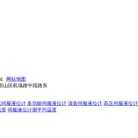
ed.
网站地图
省邯郸市邯山区机场路中段路东
式伺服液位计
多功能伺服液位计
顶装伺服液位计
高压伺服液位计
温度
伺服液位计测平均温度