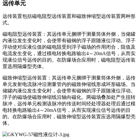
远传单元
远传装置包括磁电阻型远传装置和磁致伸缩型远传装置两种形
式。
磁电阻型远传装置：其远传单元捆绑于测量筒体外侧，当储罐
内液位发生变化时，会使带有磁钢的浮子跟随液位浮动。浮子
浮动使对应液位值的磁电阻受到浮子磁场的作用闭合，阻值及
电流发生变化，通过模电转换电路输出4～20mA信号，从而实
现液位信号远传的目的。在防爆场合应用时，磁电阻型远传装
置选用隔爆型壳体。
磁致伸缩型远传装置：其远传单元捆绑于测量筒体外侧，远传
单元发射电流脉冲沿测量管内的磁致伸缩线形成环形磁场。当
储罐内液位发生变化时，会使带有磁钢的浮子跟随液位浮动。
浮子的磁场使磁致伸缩线沿轴向磁化。两磁场叠加处产生扭转
脉冲，远传单元检测该脉冲的传送时间经处理器处理后通过模
电转换电路输出4～20mA信号，从而实现液位信号远传的目
的。在防爆场合应用时，磁致伸缩型远传装置应选用隔爆型壳
体。